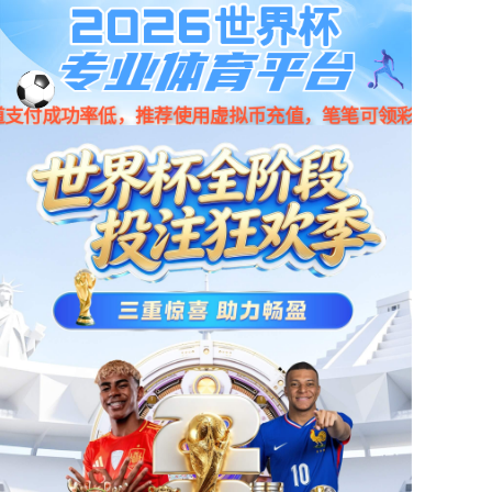
京东
小程序
天猫
首页
产品中心
产品中心
智能/科技/创新
新闻资讯
门店地图
产品中心
公司简介
智能机器人
智能办公
智能穿戴
智能教育
人才招聘
智能出行
智能家居
智能健康
创意配件
联系我们