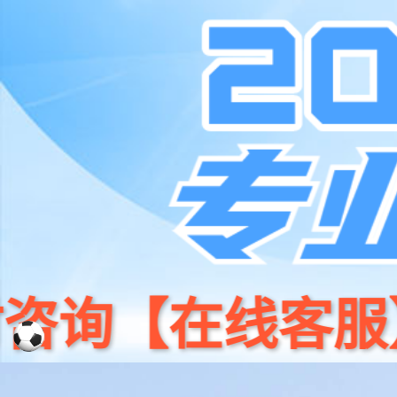
首
关于谨防仿冒“z