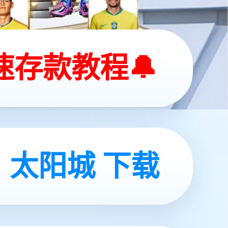
联
系
方
式